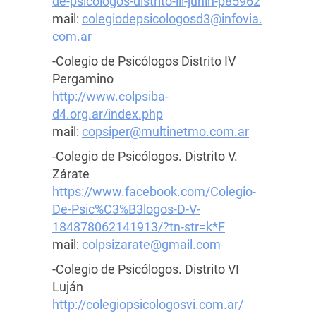
de-psicologos-distrito-iii-junin-p85962
mail:
colegiodepsicologosd3@infovia.
com.ar
-Colegio de Psicólogos Distrito IV
Pergamino
http://www.colpsiba-
d4.org.ar/index.php
mail:
copsiper@multinetmo.com.ar
-Colegio de Psicólogos. Distrito V.
Zárate
https://www.facebook.com/Colegio-
De-Psic%C3%B3logos-D-V-
184878062141913/?tn-str=k*F
mail:
colpsizarate@gmail.com
-Colegio de Psicólogos. Distrito VI
Luján
http://colegiopsicologosvi.com.ar/