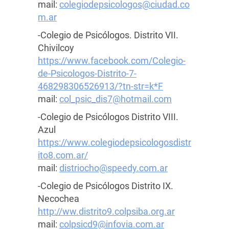
mail:
colegiodepsicologos@ciudad.co
m.ar
-Colegio de Psicólogos. Distrito VII.
Chivilcoy
https://www.facebook.com/Colegio-
de-Psicologos-Distrito-7-
468298306526913/?tn-str=k*F
mail:
col_psic_dis7@hotmail.com
-Colegio de Psicólogos Distrito VIII.
Azul
https://www.colegiodepsicologosdistr
ito8.com.ar/
mail:
distriocho@speedy.com.ar
-Colegio de Psicólogos Distrito IX.
Necochea
http://ww.distrito9.colpsiba.org.ar
mail:
colpsicd9@infovia.com.ar