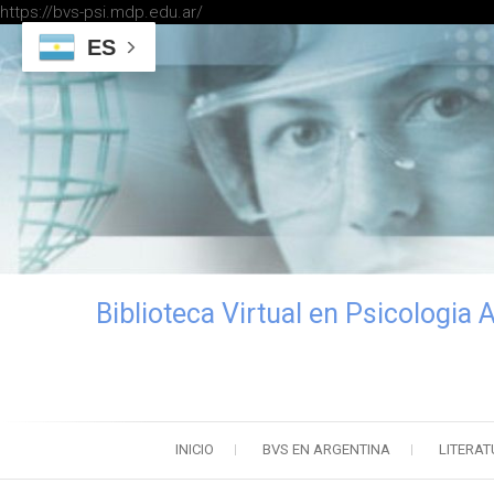
https://bvs-psi.mdp.edu.ar/
ES
Biblioteca Virtual en Psicologia 
INICIO
BVS EN ARGENTINA
LITERAT