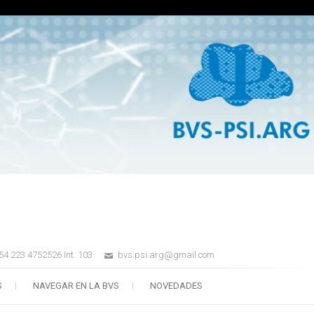
54 223 4752526 Int. 103
bvs.psi.arg@gmail.com
S
NAVEGAR EN LA BVS
NOVEDADES