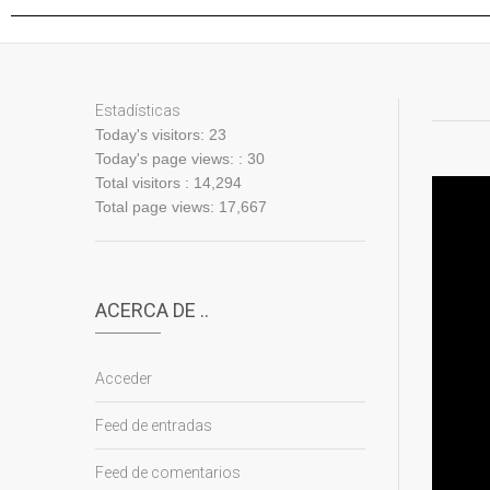
Estadísticas
Today's visitors:
23
Today's page views: :
30
Total visitors :
14,294
Total page views:
17,667
ACERCA DE ..
Acceder
Feed de entradas
Feed de comentarios